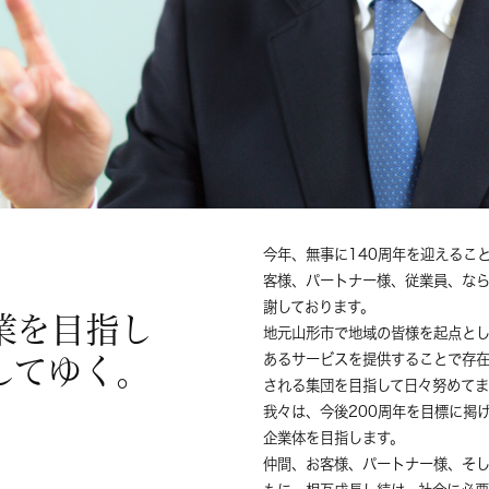
今年、無事に140周年を迎えるこ
客様、パートナー様、従業員、な
謝しております。
業を目指し
地元山形市で地域の皆様を起点と
あるサービスを提供することで存
してゆく。
される集団を目指して日々努めて
我々は、今後200周年を目標に掲
企業体を目指します。
仲間、お客様、パートナー様、そし