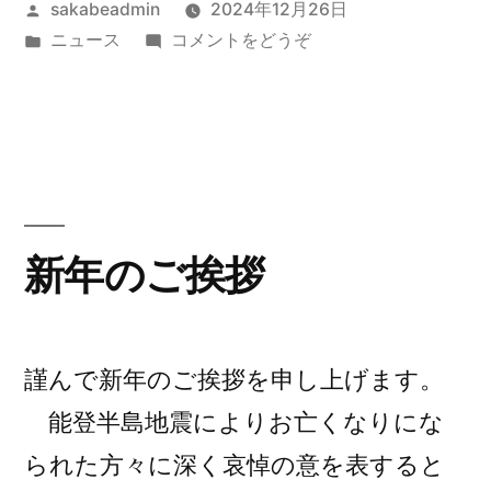
投
sakabeadmin
2024年12月26日
い”
稿
カ
(年
ニュース
コメントをどうぞ
の
者:
テ
末
ゴ
年
リ
始
ー:
営
業)
新年のご挨拶
謹んで新年のご挨拶を申し上げます。
能登半島地震によりお亡くなりにな
られた方々に深く哀悼の意を表すると