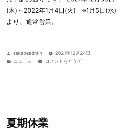
(木)～2022年1月4日(火) ※1月5日(水)
より、通常営業。
投
sakabeadmin
2021年12月24日
稿
カ
(年
ニュース
コメントをどうぞ
者:
テ
末
ゴ
年
リ
始
ー:
休
業)
夏期休業