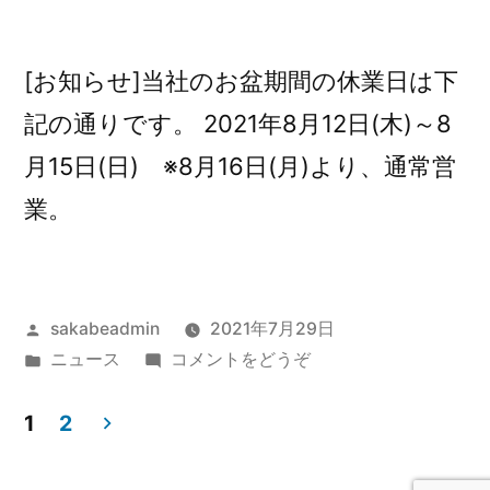
[お知らせ]当社のお盆期間の休業日は下
記の通りです。 2021年8月12日(木)～8
月15日(日) ※8月16日(月)より、通常営
業。
投
sakabeadmin
2021年7月29日
稿
カ
(夏
ニュース
コメントをどうぞ
者:
テ
期
投
ゴ
休
1
2
リ
業)
稿
ー: