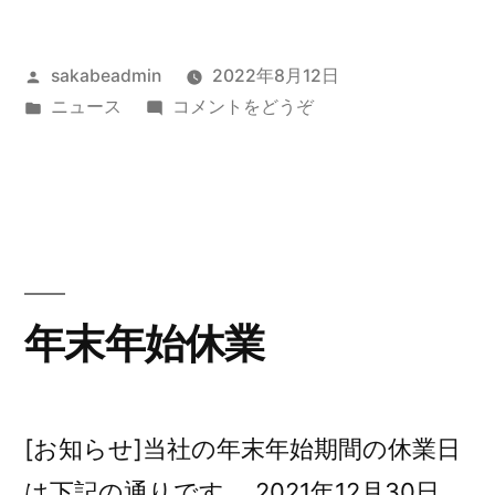
投
sakabeadmin
2022年8月12日
稿
カ
(お
ニュース
コメントをどうぞ
者:
テ
盆
ゴ
休
リ
み
ー:
の
お
知
ら
年末年始休業
せ)
[お知らせ]当社の年末年始期間の休業日
は下記の通りです。 2021年12月30日