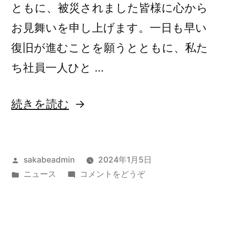
ともに、被災されました皆様に心から
お見舞いを申し上げます。一日も早い
復旧が進むことを願うとともに、私た
ち社員一人ひと …
“新
続きを読む
年
の
投
sakabeadmin
2024年1月5日
ご
稿
カ
(新
ニュース
コメントをどうぞ
挨
者:
テ
年
拶”
ゴ
の
リ
ご
の