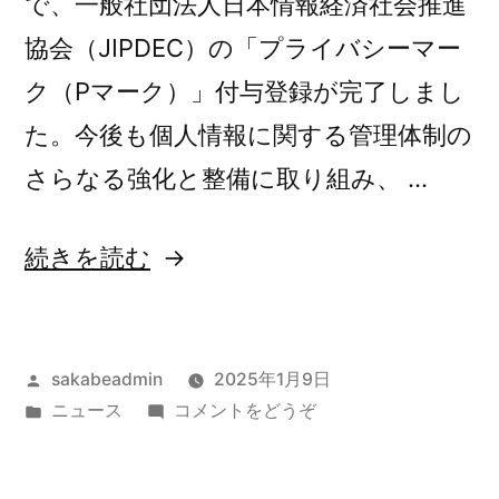
で、一般社団法人日本情報経済社会推進
び
協会（JIPDEC）の「プライバシーマー
当
ク（Pマーク）」付与登録が完了しまし
社
た。今後も個人情報に関する管理体制の
代
さらなる強化と整備に取り組み、 …
表
者
“P
続きを読む
名
マ
を
ー
騙
投
sakabeadmin
2025年1月9日
ク
っ
稿
カ
(P
ニュース
コメントをどうぞ
取
者:
テ
マ
た
得
ゴ
ー
迷