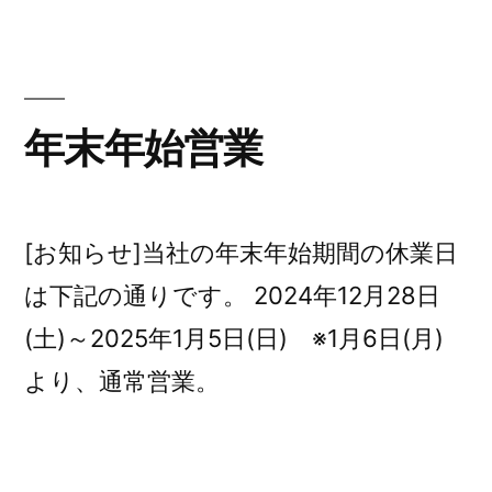
リ
ク
の
惑
ー:
取
お
得
メ
の
知
ー
お
年末年始営業
ら
知
ル
せ”
ら
に
せ)
の
ご
[お知らせ]当社の年末年始期間の休業日
注
は下記の通りです。 2024年12月28日
意
(土)～2025年1月5日(日) ※1月6日(月)
く
より、通常営業。
だ
さ