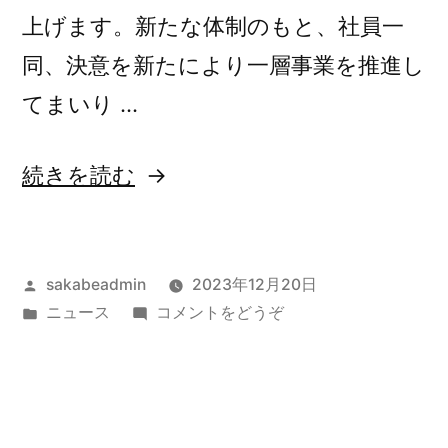
上げます。新たな体制のもと、社員一
同、決意を新たにより一層事業を推進し
てまいり …
“会
続きを読む
長・
新
投
sakabeadmin
2023年12月20日
社
稿
カ
(会
ニュース
コメントをどうぞ
長
者:
テ
長・
就
ゴ
新
リ
社
任
ー:
長
の