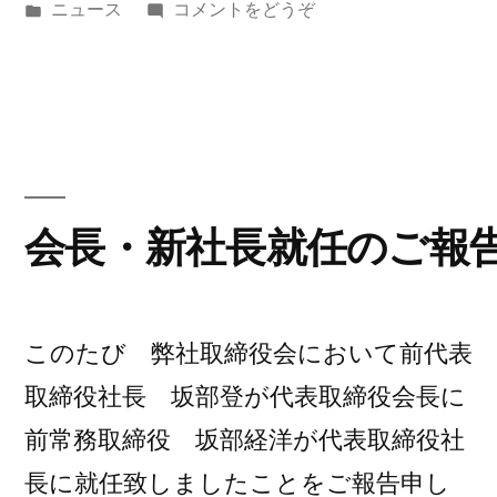
稿
カ
(年
ニュース
コメントをどうぞ
者:
テ
末
ゴ
年
リ
始
ー:
営
業)
会長・新社長就任のご報
このたび 弊社取締役会において前代表
取締役社長 坂部登が代表取締役会長に
前常務取締役 坂部経洋が代表取締役社
長に就任致しましたことをご報告申し