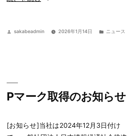
要
な
投
カ
sakabeadmin
2026年1月14日
ニュース
お
稿
テ
知
者:
ゴ
ら
リ
ー:
せ】
当
社
Pマーク取得のお知らせ
名
お
[お知らせ]当社は2024年12月3日付け
よ