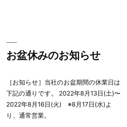
者:
テ
末
ゴ
年
リ
始
ー:
休
業)
お盆休みのお知らせ
［お知らせ］当社のお盆期間の休業日は
下記の通りです。 2022年8月13日(土)〜
2022年8月16日(火) ※8月17日(水)よ
り、通常営業。