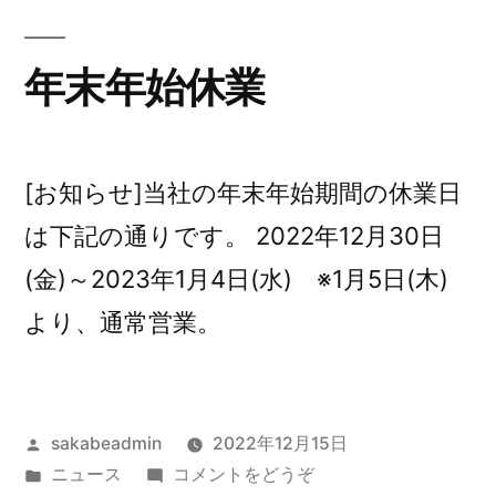
就
任
ご
の
年末年始休業
報
ご
告”
報
告)
の
[お知らせ]当社の年末年始期間の休業日
は下記の通りです。 2022年12月30日
(金)～2023年1月4日(水) ※1月5日(木)
より、通常営業。
投
sakabeadmin
2022年12月15日
稿
カ
(年
ニュース
コメントをどうぞ