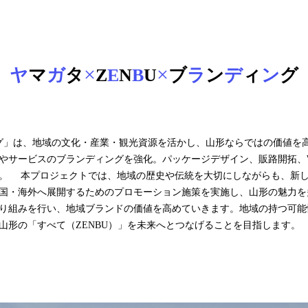
×
×
ヤ
マ
ガ
タ
Z
E
N
B
U
ブ
ラ
ン
デ
ィ
ン
グ
ィング」は、地域の文化・産業・観光資源を活かし、山形ならではの価値を
やサービスのブランディングを強化。パッケージデザイン、販路開拓、W
。 本プロジェクトでは、地域の歴史や伝統を大切にしながらも、新
国・海外へ展開するためのプロモーション施策を実施し、山形の魅力を
り組みを行い、地域ブランドの価値を高めていきます。地域の持つ可能
山形の「すべて（ZENBU）」を未来へとつなげることを目指します。